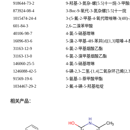
918644-73-2
9-
羟基
-3-
氮杂
-
螺
[5.5]
十一烷
-3-
甲酸
873924-08-4
3-Boc-9-
氧代
-3-
氮杂螺
[5.5]
十一烷
1015474-24-4
3-(5-
氟
-2-
甲基
-4-
氧代喹唑啉
-3(4H)-
601-84-3
2,6-
二溴苯甲酸
40106-98-7
4-
氯
-5-
硝基喹啉
16096-83-6
5-
溴
-2-
甲基
-4H-
苯并
[d][1,3]
噁嗪
-4-
31163-12-9
6-
氯
-2-
甲基烟酸乙酯
31163-13-0
6-
氯
-2-
溴甲基烟酸乙酯
146060-25-5
4-
氯
-5-
硝基喹啉
1246088-42-5
6-
碘
-2,3-
二氢
-[1,4]
二氧杂环己烯
[2,
91569-19-6
5-
氨基
-1-
萘甲酸甲酯
1034467-29-2
2-
氟
-4-
碘
-5-
羟基吡啶
相关产品：