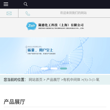
欢迎来到我们的网站
您当前的位置：
网站首页
>
产品展厅
>
有机中间体
>
(S)-3-(1-氧
代-5-(哌嗪-1-基)异吲哚啉-2-基)哌啶-2,6-二酮 CAS：2229714-15-0
现货大量供应，高校可先用后付
产品展厅