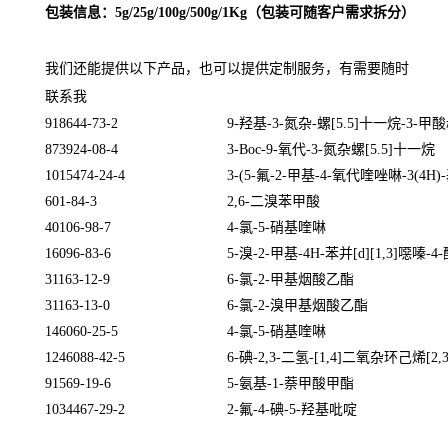
包装信息：5g/25g/100g/500g/1Kg（包装可随客户需求拆分）
我们还能提供以下产品，也可以提供定制服务，有需要随时
联系我
918644-73-2
9-
羟基
-3-
氮杂
-
螺
[5.5]
十一烷
-3-
甲酸
873924-08-4
3-Boc-9-
氧代
-3-
氮杂螺
[5.5]
十一烷
1015474-24-4
3-(5-
氟
-2-
甲基
-4-
氧代喹唑啉
-3(4H)-
601-84-3
2,6-
二溴苯甲酸
40106-98-7
4-
氯
-5-
硝基喹啉
16096-83-6
5-
溴
-2-
甲基
-4H-
苯并
[d][1,3]
噁嗪
-4-
31163-12-9
6-
氯
-2-
甲基烟酸乙酯
31163-13-0
6-
氯
-2-
溴甲基烟酸乙酯
146060-25-5
4-
氯
-5-
硝基喹啉
1246088-42-5
6-
碘
-2,3-
二氢
-[1,4]
二氧杂环己烯
[2,
91569-19-6
5-
氨基
-1-
萘甲酸甲酯
1034467-29-2
2-
氟
-4-
碘
-5-
羟基吡啶