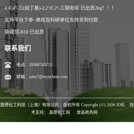
4,4',4''-三(叔丁基)-2,2':6',2''-三联吡啶 已出货2kg！！！
支持平台下单~高校及科研单位支持货到付款
葵硼烷-B10 已出货
联系我们
电话：18360743212
邮箱：
sales7@myuchem.com
箴德化工科技（上海）有限公司
版权所有 Copyright (©) 2026
XML
技
术支持：
盖德化工网
食品商务网