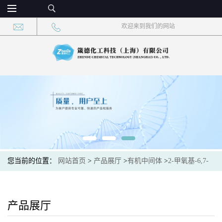
欢迎来到我们的网站
您当前的位置：
网站首页
>
产品展厅
>
有机中间体
>
2-甲氧基-6,7-
二氢-5H-吡咯并[3,4-B]吡啶 CAS：1211523-20-4 现货大量供应，高
校可先用后付
产品展厅