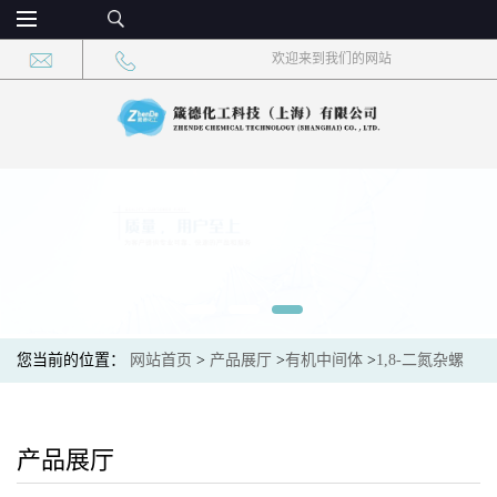
欢迎来到我们的网站
您当前的位置：
网站首页
>
产品展厅
>
有机中间体
>
1,8-二氮杂螺
[4.5]癸烷-8-羧酸,3-羟基-1-(苯甲基)-,叔丁酯 CAS：1357353-34-4 现
货大量供应，高校可先用后付
产品展厅