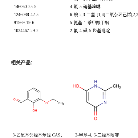
146060-25-5
4-
氯
-5-
硝基喹啉
1246088-42-5
6-
碘
-2,3-
二氢
-[1,4]
二氧杂环己烯
[2,
91569-19-6
5-
氨基
-1-
萘甲酸甲酯
1034467-29-2
2-
氟
-4-
碘
-5-
羟基吡啶
相关产品：
3-乙氧基邻羟基苯醛 CAS：
2-甲基-4, 6-二羟基嘧啶