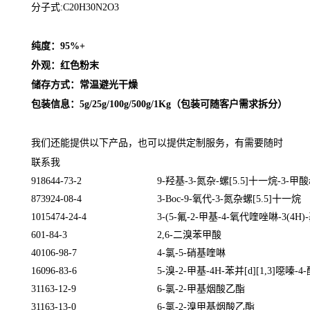
分子式:C20H30N2O3
纯度：95%+
外观：红色粉末
储存方式：常温避光干燥
包装信息：5g/25g/100g/500g/1Kg（包装可随客户需求拆分）
我们还能提供以下产品，也可以提供定制服务，有需要随时
联系我
918644-73-2
9-
羟基
-3-
氮杂
-
螺
[5.5]
十一烷
-3-
甲酸
873924-08-4
3-Boc-9-
氧代
-3-
氮杂螺
[5.5]
十一烷
1015474-24-4
3-(5-
氟
-2-
甲基
-4-
氧代喹唑啉
-3(4H)-
601-84-3
2,6-
二溴苯甲酸
40106-98-7
4-
氯
-5-
硝基喹啉
16096-83-6
5-
溴
-2-
甲基
-4H-
苯并
[d][1,3]
噁嗪
-4-
31163-12-9
6-
氯
-2-
甲基烟酸乙酯
31163-13-0
6-
氯
-2-
溴甲基烟酸乙酯