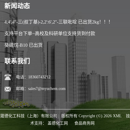
新闻动态
4,4',4''-三(叔丁基)-2,2':6',2''-三联吡啶 已出货2kg！！！
支持平台下单~高校及科研单位支持货到付款
葵硼烷-B10 已出货
联系我们
电话：18360743212
邮箱：
sales7@myuchem.com
箴德化工科技（上海）有限公司
版权所有 Copyright (©) 2026
XML
技
术支持：
盖德化工网
食品商务网