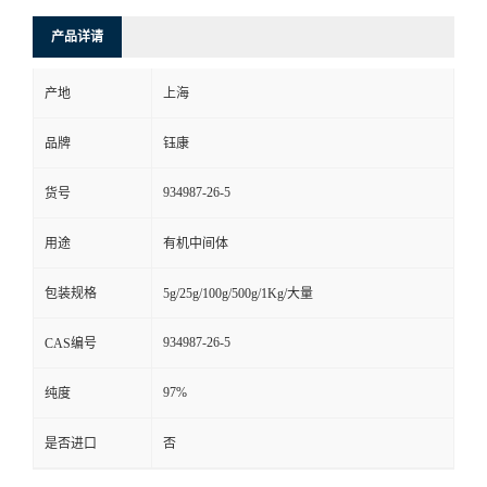
产品详请
产地
上海
品牌
钰康
934987-26-5
货号
用途
有机中间体
包装规格
5g/25g/100g/500g/1Kg/大量
934987-26-5
CAS编号
97%
纯度
是否进口
否