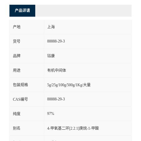
产品详请
产地
上海
88888-29-3
货号
品牌
钰康
用途
有机中间体
包装规格
5g/25g/100g/500g/1Kg/大量
88888-29-3
CAS编号
97%
纯度
别名
4-甲氧基二环[2.2.1]庚烷-1-甲酸