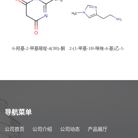
6-羟基-2-甲基嘧啶-4(3H)-酮
2-(1-甲基-1H-咪唑-4-基)乙-1-
CAS：40497-30-1 现货大量供
胺 CAS：501-75-7 现货供
应，高校可先用后付
应，高校可先用后付
导航菜单
公司首页
公司介绍
公司动态
产品展厅