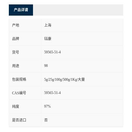
产品详请
产地
上海
品牌
钰康
59565-51-4
货号
98
用途
包装规格
5g/25g/100g/500g/1Kg/大量
59565-51-4
CAS编号
97%
纯度
是否进口
否