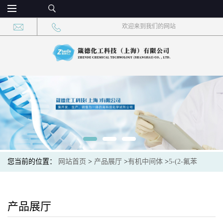
欢迎来到我们的网站
您当前的位置：
网站首页
>
产品展厅
>
有机中间体
>
5-(2-氟苯
基)-1,3,4-噻二唑-2-胺 CAS：59565-51-4 现货大量供应，高校可先用
后付
产品展厅