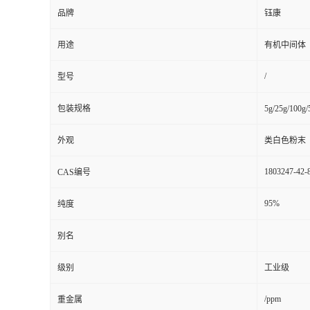
品牌
钰康
用途
有机中间体
/
型号
包装规格
5g/25g/100g
外观
类白色粉末
1803247-42-
CAS编号
95%
纯度
别名
级别
工业级
/ppm
重金属