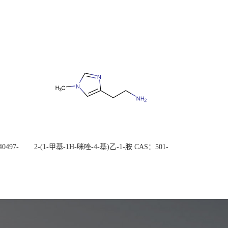
0497-
2-(1-甲基-1H-咪唑-4-基)乙-1-胺 CAS：501-
后付
75-7 现货供应，高校可先用后付