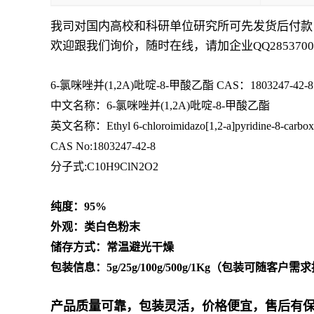
我司对国内高校和科研单位研究所可先发货后付款
欢迎跟我们询价，随时在线，请加企业
QQ2853700
6-氯咪唑并(1,2A)吡啶-8-甲酸乙酯 CAS：1803247-42-
中文名称：
6-氯咪唑并(1,2A)吡啶-8-甲酸乙酯
英文名称：
Ethyl 6-chloroimidazo[1,2-a]pyridine-8-carbox
CAS No:1803247-42-8
分子式:C10H9ClN2O2
纯度：95%
外观：类白色粉末
储存方式：常温避光干燥
包装信息：5g/25g/100g/500g/1Kg（包装可随客户需
产品质量可靠，包装灵活，价格便宜
，
售后有