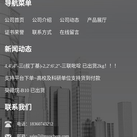
导航菜单
公司首页
公司介绍
公司动态
产品展厅
证书荣誉
联系方式
在线留言
新闻动态
4,4',4''-三(叔丁基)-2,2':6',2''-三联吡啶 已出货2kg！！！
支持平台下单~高校及科研单位支持货到付款
葵硼烷-B10 已出货
联系我们
电话：18360743212
邮箱：
sales7@myuchem.com