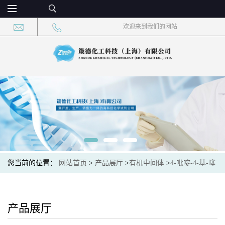
欢迎来到我们的网站
您当前的位置：
网站首页
>
产品展厅
>
有机中间体
>
4-吡啶-4-基-噻
唑-2-甲酸 CAS：59020-47-2 现货大量供应，高校可先用后付
产品展厅