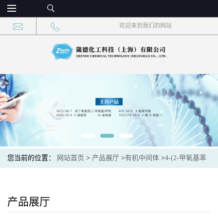
欢迎来到我们的网站
您当前的位置：
网站首页
>
产品展厅
>
有机中间体
>
4-(2-甲氧基苯
基)-2-噻唑甲酸乙酯 CAS：924817-91-4 现货大量供应，高校可先用
后付
产品展厅