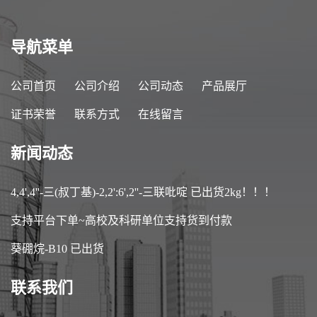
导航菜单
公司首页
公司介绍
公司动态
产品展厅
证书荣誉
联系方式
在线留言
新闻动态
4,4',4''-三(叔丁基)-2,2':6',2''-三联吡啶 已出货2kg！！！
支持平台下单~高校及科研单位支持货到付款
葵硼烷-B10 已出货
联系我们