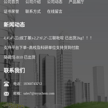
公司首页
公司介绍
公司动态
产品展厅
证书荣誉
联系方式
在线留言
新闻动态
4,4',4''-三(叔丁基)-2,2':6',2''-三联吡啶 已出货2kg！！！
支持平台下单~高校及科研单位支持货到付款
葵硼烷-B10 已出货
联系我们
电话：18360743212
邮箱：
sales7@myuchem.com