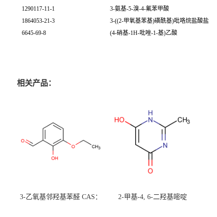
1290117-11-1
3-氨基-5-溴-4-氟苯甲酸
1864053-21-3
3-((2-甲氧基苯基)磺酰基)吡咯烷盐酸盐
6645-69-8
(4-硝基-1H-吡唑-1-基)乙酸
相关产品：
3-乙氧基邻羟基苯醛 CAS：
2-甲基-4, 6-二羟基嘧啶
492-88-6 现货大量供应，高
CAS：1194-22-5 现货大量供