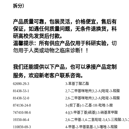
拆分）
产品质量可靠，包装灵活，价格便宜
，
售后有
保证，如遇任何质量问题，无条件退换货
，
科
研高校先发货后付款。
温馨提示：
所有
供应产品仅用于科研实验，
切
勿
用于人类或动物之临床诊断
！！
我们还能提供以下产品，也可以承接产品定制
服务，欢迎新老客户联系咨询。
62690-29-3
3-苯基丁酸乙酯
81438-53-1
2,7-二甲基咪唑并[1,2-A]吡啶-3-羧酸
81438-52-0
2,6-二甲基咪唑并[1,2-A]吡啶-3-羧酸
874136-24-0
3-(叔丁基)-1-乙基-1H-吡唑-5-胺
747410-98-6
4-[(3-甲基丁基)硫基]-3-硝基苯甲酸
19350-66-4
2,6-二甲基-1,4-二氢吡啶-3,4,5-三羧酸-3,
110859-69-3
4-甲基-2-甲基氨基-1,3-噻唑-5-羧酸