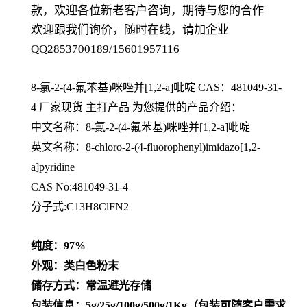
款，欢迎各位新老客户咨询，期待与您的合作
欢迎跟我们询价，随时在线，请加企业
QQ2853700189/15601957116
8-氯-2-(4-氟苯基)咪唑并[1,2-a]吡啶 CAS：481049-31-
4
厂家现货 主打产品 为您提供的产品介绍
：
中文名称：
8-氯-2-(4-氟苯基)咪唑并[1,2-a]吡啶
英文名称：
8-chloro-2-(4-fluorophenyl)imidazo[1,2-
a]pyridine
CAS No:481049-31-4
分子式:C13H8ClFN2
纯度：97%
外观：类白色粉末
储存方式：常温避光存储
包装信息：5g/25g/100g/500g/1Kg（包装可随客户需求