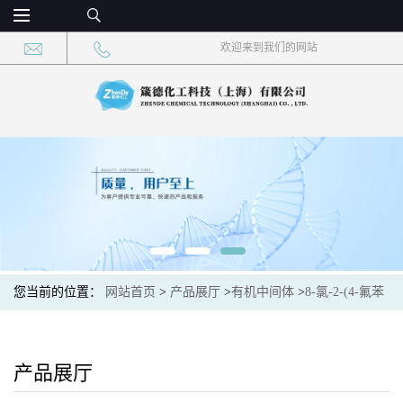
欢迎来到我们的网站
您当前的位置：
网站首页
>
产品展厅
>
有机中间体
>
8-氯-2-(4-氟苯
基)咪唑并[1,2-a]吡啶 CAS：481049-31-4 现货大量供应，高校可先用
后付
产品展厅