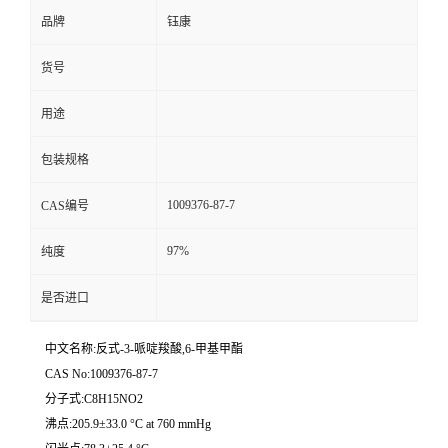
品牌
钰康
货号
用途
包装规格
1009376-87-7
CAS编号
97%
纯度
是否进口
中文名称:反式-3-哌啶羧酸,6-甲基甲酯
CAS No:1009376-87-7
分子式:C8H15NO2
沸点:205.9±33.0 °C at 760 mmHg