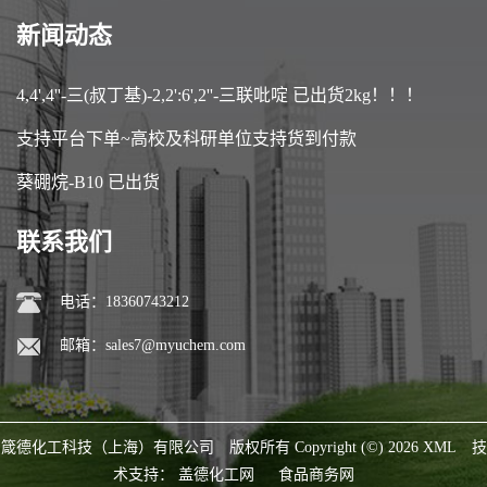
新闻动态
4,4',4''-三(叔丁基)-2,2':6',2''-三联吡啶 已出货2kg！！！
支持平台下单~高校及科研单位支持货到付款
葵硼烷-B10 已出货
联系我们
电话：18360743212
邮箱：
sales7@myuchem.com
箴德化工科技（上海）有限公司
版权所有 Copyright (©) 2026
XML
技
术支持：
盖德化工网
食品商务网