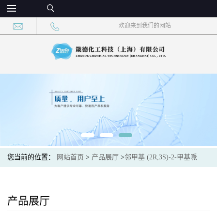
欢迎来到我们的网站
您当前的位置：
网站首页
>
产品展厅
>
邻甲基 (2R,3S)-2-甲基哌
啶-3-羧酸酯
产品展厅