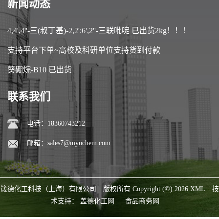
新闻动态
4,4',4''-三(叔丁基)-2,2':6',2''-三联吡啶 已出货2kg！！！
支持平台下单~高校及科研单位支持货到付款
葵硼烷-B10 已出货
联系我们
电话：18360743212
邮箱：
sales7@myuchem.com
箴德化工科技（上海）有限公司
版权所有 Copyright (©) 2026
XML
技
术支持：
盖德化工网
食品商务网