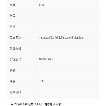
品牌
钰康
货号
用途
4-imidazo[2,1-b][1,3]thiazol-6-ylaniline
英文名称
包装规格
183668-02-2
CAS编号
别名
97%
纯度
是否进口
中文名称:4-咪唑并[2,1-b][1,3]噻唑-6-苯胺