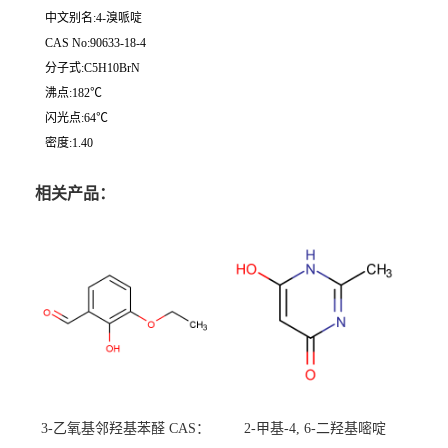
中文别名:4-溴哌啶
CAS No:90633-18-4
分子式:C5H10BrN
沸点:182℃
闪光点:64℃
密度:1.40
相关产品：
3-乙氧基邻羟基苯醛 CAS：
2-甲基-4, 6-二羟基嘧啶