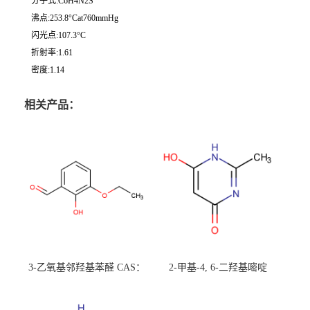
分子式:C6H4N2S
沸点:253.8°Cat760mmHg
闪光点:107.3°C
折射率:1.61
密度:1.14
相关产品：
3-乙氧基邻羟基苯醛 CAS：
2-甲基-4, 6-二羟基嘧啶
492-88-6 现货大量供应，高
CAS：1194-22-5 现货大量供
校可先用后付
应，高校可先用后付