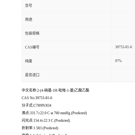
货号
用途
包装规格
39753-81-6
CAS编号
97%
纯度
是否进口
中文名称:2-(4-硝基-1H-吡唑-1-基)乙酸乙酯
CAS No:39753-81-6
分子式:C7H9N3O4
沸点:331.7±22.0 C at 760 mmHg (Predicted)
闪光点:154.4±22.3 C (Predicted)
折射率:1.583 (Predicted)