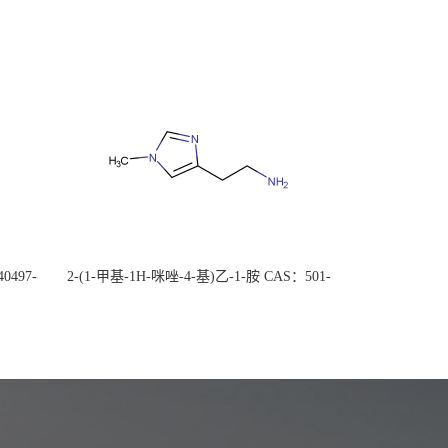
0497-
2-(1-甲基-1H-咪唑-4-基)乙-1-胺 CAS：501-
后付
75-7 现货供应，高校可先用后付