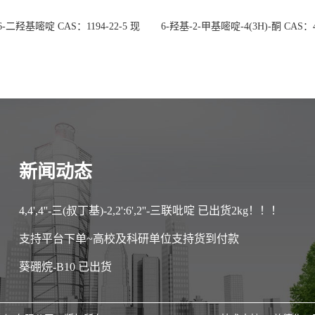
 6-二羟基嘧啶 CAS：1194-22-5 现
6-羟基-2-甲基嘧啶-4(3H)-酮 CAS：4
大量供应，高校可先用后付
30-1 现货大量供应，高校可先用
新闻动态
4,4',4''-三(叔丁基)-2,2':6',2''-三联吡啶 已出货2kg！！！
支持平台下单~高校及科研单位支持货到付款
葵硼烷-B10 已出货