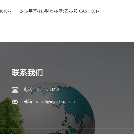
0497-
2-(1-甲基-1H-咪唑-4-基)乙-1-胺 CAS：501-
后付
75-7 现货供应，高校可先用后付
联系我们
电话：18360743212
邮箱：
sales7@myuchem.com