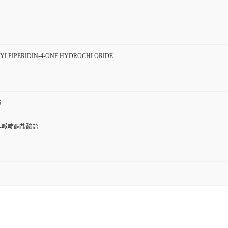
HYLPIPERIDIN-4-ONE HYDROCHLORIDE
5
-4-哌啶酮盐酸盐