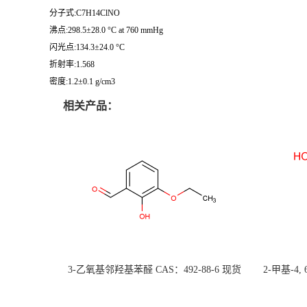
分子式:C7H14ClNO
沸点:298.5±28.0 °C at 760 mmHg
闪光点:134.3±24.0 °C
折射率:1.568
密度:1.2±0.1 g/cm3
相关产品：
3-乙氧基邻羟基苯醛 CAS：492-88-6 现货
2-甲基-4,
大量供应，高校可先用后付
货