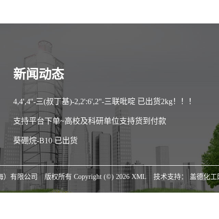
新闻动态
4,4',4''-三(叔丁基)-2,2':6',2''-三联吡啶 已出货2kg！！！
支持平台下单~高校及科研单位支持货到付款
葵硼烷-B10 已出货
海）有限公司
版权所有 Copyright (©) 2026
XML
技术支持：
盖德化工