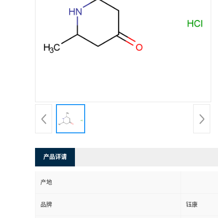
产品详请
产地
品牌
钰康