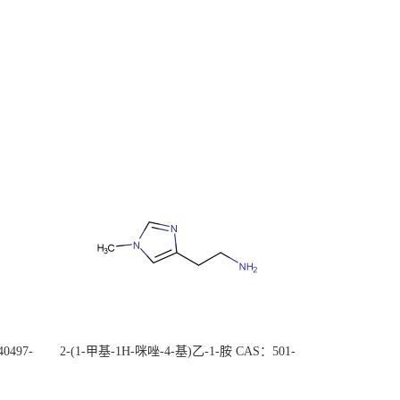
0497-
2-(1-甲基-1H-咪唑-4-基)乙-1-胺 CAS：501-
后付
75-7 现货供应，高校可先用后付