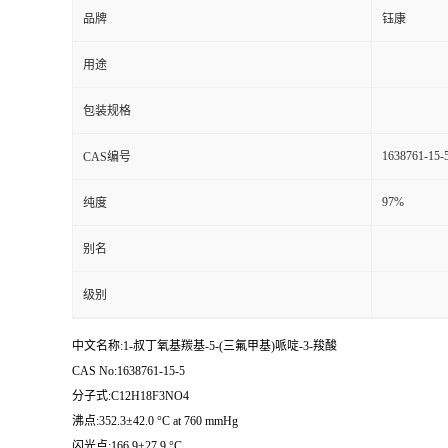
品牌
钰康
用途
包装规格
1638761-15-
CAS编号
97%
纯度
别名
级别
中文名称:1-叔丁氧基羰基-5-(三氟甲基)哌啶-3-羧酸
CAS No:1638761-15-5
分子式:C12H18F3NO4
沸点:352.3±42.0 °C at 760 mmHg
闪光点:166.9±27.9 °C