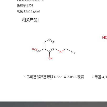
折射率:1.454
密度:1.3±0.1 g/cm3
相关产品：
3-乙氧基邻羟基苯醛 CAS：492-88-6 现货
2-甲基-4,
大量供应，高校可先用后付
货