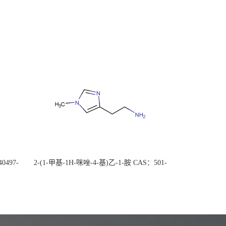
0497-
2-(1-甲基-1H-咪唑-4-基)乙-1-胺 CAS：501-
后付
75-7 现货供应，高校可先用后付