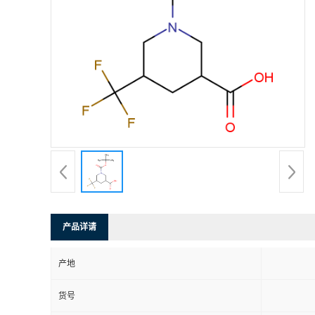
产品详请
产地
货号