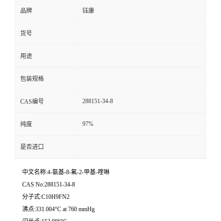
品牌
钰康
货号
用途
包装规格
288151-34-8
CAS编号
97%
纯度
是否进口
中文名称:4-氨基-8-氟-2-甲基-喹啉
CAS No:288151-34-8
分子式:C10H9FN2
沸点:331.004°C at 760 mmHg