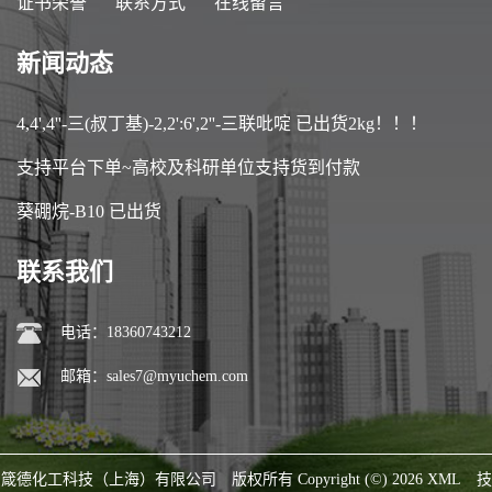
证书荣誉
联系方式
在线留言
新闻动态
4,4',4''-三(叔丁基)-2,2':6',2''-三联吡啶 已出货2kg！！！
支持平台下单~高校及科研单位支持货到付款
葵硼烷-B10 已出货
联系我们
电话：18360743212
邮箱：
sales7@myuchem.com
箴德化工科技（上海）有限公司
版权所有 Copyright (©) 2026
XML
技