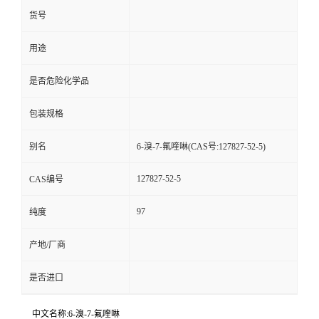
货号
用途
是否危险化学品
包装规格
别名
6-溴-7-氟喹啉(CAS号:127827-52-5)
127827-52-5
CAS编号
97
纯度
产地/厂商
是否进口
中文名称:6-溴-7-氟喹啉