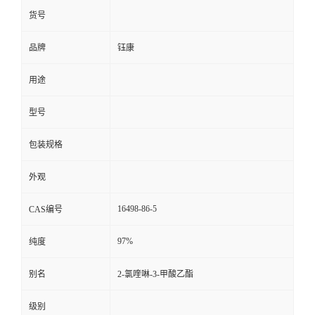
货号
品牌
钰康
用途
型号
包装规格
外观
16498-86-5
CAS编号
97%
纯度
别名
2-氯喹啉-3-甲酸乙酯
级别