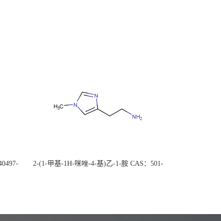
0497-
2-(1-甲基-1H-咪唑-4-基)乙-1-胺 CAS：501-
后付
75-7 现货供应，高校可先用后付