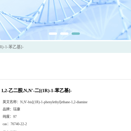
1R)-1-苯乙基]-
1,2-乙二胺,N,N'-二[(1R)-1-苯乙基]-
英文名称：
N,N'-bis[(1R)-1-phenylethyl]ethane-1,2-diamine
品牌：
钰康
纯度：
97
cas：
76740-22-2