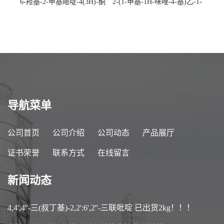
6-羟基-2-甲基嘧啶-4(3H)-酮
2-(1-甲基-1H-咪唑-4-基)乙-1-
CAS：40497-30-1 现货大量供
胺 CAS：501-75-7 现货供
应，高校可先用后付
应，高校可先用后付
导航菜单
公司首页
公司介绍
公司动态
产品展厅
证书荣誉
联系方式
在线留言
新闻动态
4,4',4''-三(叔丁基)-2,2':6',2''-三联吡啶 已出货2kg！！！