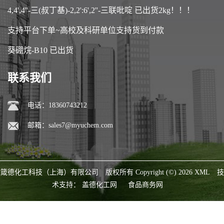
4,4',4''-三(叔丁基)-2,2':6',2''-三联吡啶 已出货2kg！！！
支持平台下单~高校及科研单位支持货到付款
葵硼烷-B10 已出货
联系我们
电话：18360743212
邮箱：
sales7@myuchem.com
箴德化工科技（上海）有限公司
版权所有 Copyright (©) 2026
XML
技
术支持：
盖德化工网
食品商务网