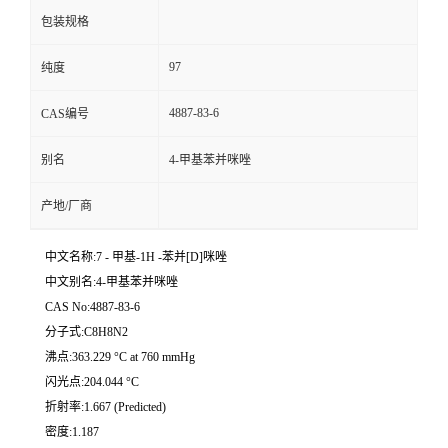
包装规格
97
纯度
4887-83-6
CAS编号
别名
4-甲基苯并咪唑
产地/厂商
中文名称:7 - 甲基-1H -苯并[D]咪唑
中文别名:4-甲基苯并咪唑
CAS No:4887-83-6
分子式:C8H8N2
沸点:363.229 °C at 760 mmHg
闪光点:204.044 °C
折射率:1.667 (Predicted)
密度:1.187