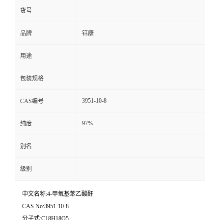
货号
品牌
钰康
用途
包装规格
3951-10-8
CAS编号
97%
纯度
别名
级别
中文名称:4-甲氧基苯乙酸酐
CAS No:3951-10-8
分子式:C18H18O5