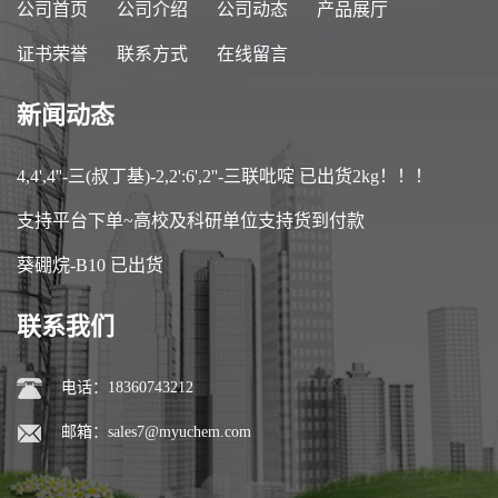
公司首页
公司介绍
公司动态
产品展厅
证书荣誉
联系方式
在线留言
新闻动态
4,4',4''-三(叔丁基)-2,2':6',2''-三联吡啶 已出货2kg！！！
支持平台下单~高校及科研单位支持货到付款
葵硼烷-B10 已出货
联系我们
电话：18360743212
邮箱：
sales7@myuchem.com