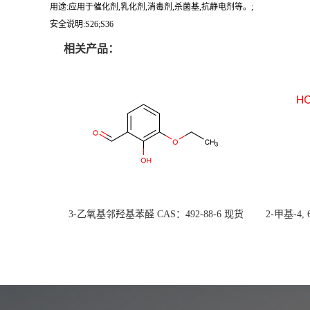
用途:应用于催化剂,乳化剂,消毒剂,杀菌基,抗静电剂等。;
安全说明:S26;S36
相关产品：
3-乙氧基邻羟基苯醛 CAS：492-88-6 现货
2-甲基-4,
大量供应，高校可先用后付
货