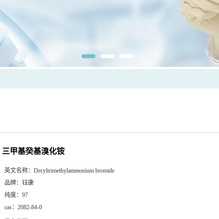
三甲基癸基溴化铵
英文名称：
Decyltrimethylammonium bromide
品牌：
钰康
纯度：
97
cas：
2082-84-0