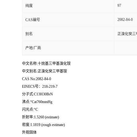
97
纯度
2082-84-0
CAS编号
别名
正溴化癸三
产地/厂商
中文名称:十烷基三甲基溴化铵
中文别名:正溴化癸三甲基铵
CAS No:2082-84-0
EINECS号：218-219-7
分子式:C13H30BrN
沸点:°Cat760mmHg
闪光点:°C
折射率:1.5260 (estimate)
密度:1.1819 (rough estimate)
外观固体