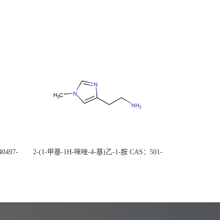
0497-
2-(1-甲基-1H-咪唑-4-基)乙-1-胺 CAS：501-
后付
75-7 现货供应，高校可先用后付