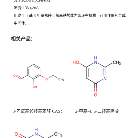
分子式:C8H15Cl4FeN2
密度:1.38 g/cm3
用途:1-丁基-3-甲基咪唑四氯高铁酸盐为杂环有机物，可用作医药合成
中间体。
相关产品：
3-乙氧基邻羟基苯醛 CAS：
2-甲基-4, 6-二羟基嘧啶
492-88-6 现货大量供应，高
CAS：1194-22-5 现货大量供
校可先用后付
应，高校可先用后付