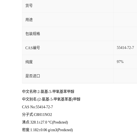
货号
用途
包装规格
55414-72-7
CAS编号
97%
纯度
是否进口
中文名称:2-氨基-5-甲氧基苯甲醇
中文别名:(2-氨基-5-甲氧基苯基)甲醇
CAS No:55414-72-7
分子式:C8H11NO2
沸点:328.1±27.0 °C(Predicted)
密度:1.182±0.06 g/cm3(Predicted)