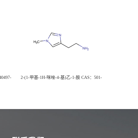
0497-
2-(1-甲基-1H-咪唑-4-基)乙-1-胺 CAS：501-
后付
75-7 现货供应，高校可先用后付