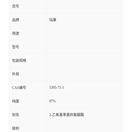
货号
品牌
钰康
用途
型号
包装规格
外观
5395-71-1
CAS编号
97%
纯度
别名
2-乙氧基苯基异氰酸酯
级别