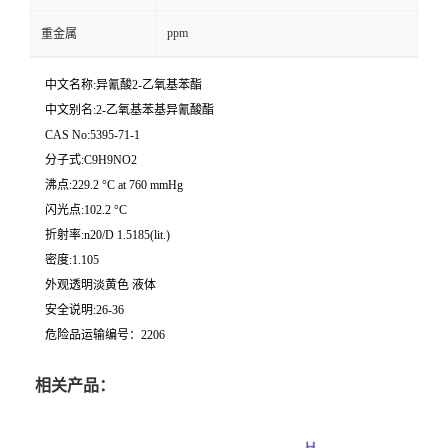
ppm
重金属
中文名称:异氰酸2-乙氧基苯酯
中文别名:2-乙氧基苯基异氰酸酯
CAS No:5395-71-1
分子式:C9H9NO2
沸点:229.2 °C at 760 mmHg
闪光点:102.2 °C
折射率:n20/D 1.5185(lit.)
密度:1.105
外观透明淡黄色 液体
安全说明:26-36
危险品运输编号：2206
相关产品：