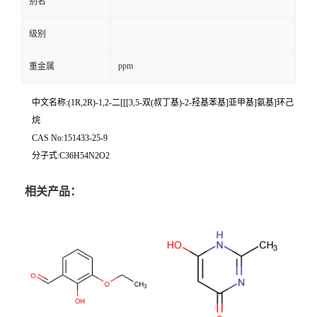
别名
级别
ppm
重金属
中文名称:(1R,2R)-1,2-二[[[3,5-双(叔丁基)-2-羟基苯基]亚甲基]氨基]环己
烷
CAS No:151433-25-9
分子式:C36H54N2O2
相关产品：