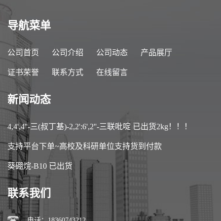
导航菜单
公司首页
公司介绍
公司动态
产品展厅
证书荣誉
联系方式
在线留言
新闻动态
4,4',4''-三(叔丁基)-2,2':6',2''-三联吡啶 已出货2kg！！！
支持平台下单~高校及科研单位支持货到付款
葵硼烷-B10 已出货
联系我们
电话：18360743212