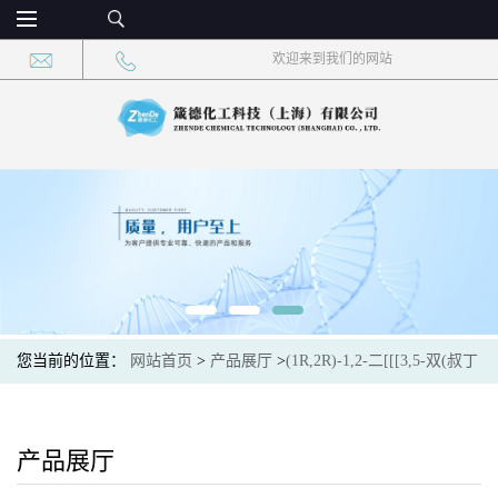
欢迎来到我们的网站
您当前的位置：
网站首页
>
产品展厅
>
(1R,2R)-1,2-二[[[3,5-双(叔丁
基)-2-羟基苯基]亚甲基]氨基]环己烷
产品展厅