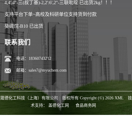
4,4',4''-三(叔丁基)-2,2':6',2''-三联吡啶 已出货2kg！！！
支持平台下单~高校及科研单位支持货到付款
葵硼烷-B10 已出货
联系我们
电话：18360743212
邮箱：
sales7@myuchem.com
箴德化工科技（上海）有限公司
版权所有 Copyright (©) 2026
XML
技
术支持：
盖德化工网
食品商务网