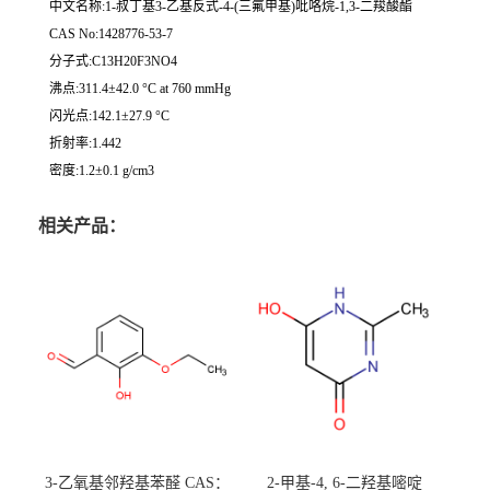
中文名称:1-叔丁基3-乙基反式-4-(三氟甲基)吡咯烷-1,3-二羧酸酯
CAS No:1428776-53-7
分子式:C13H20F3NO4
沸点:311.4±42.0 °C at 760 mmHg
闪光点:142.1±27.9 °C
折射率:1.442
密度:1.2±0.1 g/cm3
相关产品：
3-乙氧基邻羟基苯醛 CAS：
2-甲基-4, 6-二羟基嘧啶