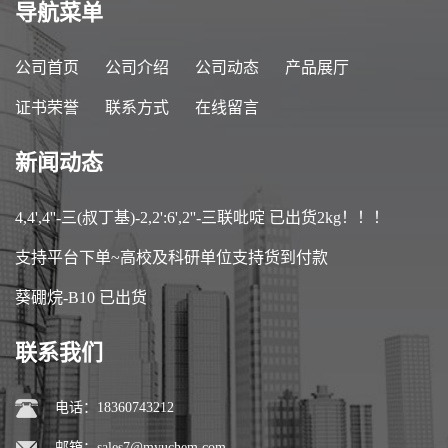
导航菜单
公司首页
公司介绍
公司动态
产品展厅
证书荣誉
联系方式
在线留言
新闻动态
4,4',4''-三(叔丁基)-2,2':6',2''-三联吡啶 已出货2kg！！！
支持平台下单~高校及科研单位支持货到付款
葵硼烷-B10 已出货
联系我们
电话：18360743212
邮箱：
sales7@myuchem.com