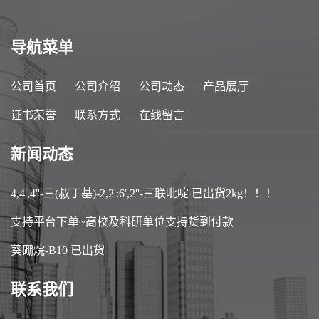
导航菜单
公司首页
公司介绍
公司动态
产品展厅
证书荣誉
联系方式
在线留言
新闻动态
4,4',4''-三(叔丁基)-2,2':6',2''-三联吡啶 已出货2kg！！！
支持平台下单~高校及科研单位支持货到付款
葵硼烷-B10 已出货
联系我们