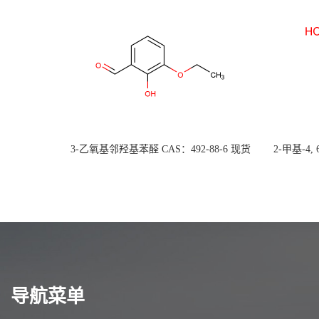
3-乙氧基邻羟基苯醛 CAS：492-88-6 现货
2-甲基-4,
大量供应，高校可先用后付
货
导航菜单