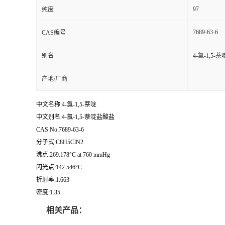
97
纯度
7689-63-6
CAS编号
别名
4-氯-1,5
产地/厂商
中文名称:4-氯-1,5-萘啶
中文别名:4-氯-1,5-萘啶盐酸盐
CAS No:7689-63-6
分子式:C8H5ClN2
沸点:269.178°C at 760 mmHg
闪光点:142.546°C
折射率:1.663
密度:1.35
相关产品：