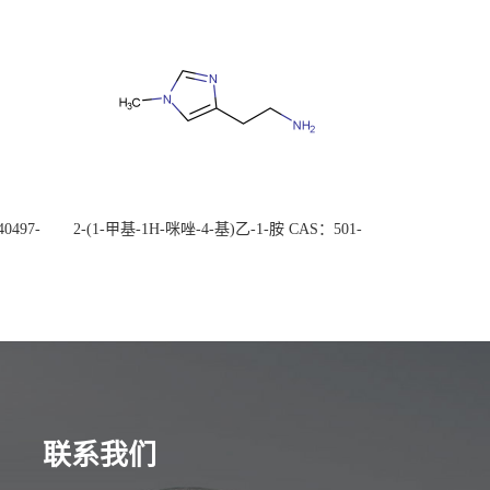
0497-
2-(1-甲基-1H-咪唑-4-基)乙-1-胺 CAS：501-
后付
75-7 现货供应，高校可先用后付
联系我们