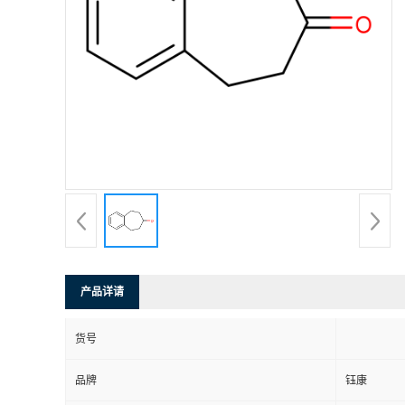
产品详请
货号
品牌
钰康