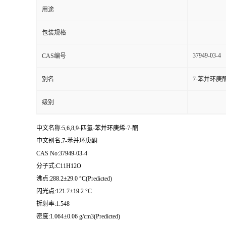
用途
包装规格
37949-03-4
CAS编号
别名
7-苯并环庚
级别
中文名称:5,6,8,9-四氢-苯并环庚烯-7-酮
中文别名:7-苯并环庚酮
CAS No:37949-03-4
分子式:C11H12O
沸点:288.2±29.0 °C(Predicted)
闪光点:121.7±19.2 °C
折射率:1.548
密度:1.064±0.06 g/cm3(Predicted)