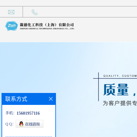
联系方式
手机：
15601957116
Q Q：