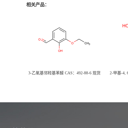
相关产品：
3-乙氧基邻羟基苯醛 CAS：492-88-6 现货
2-甲基-4,
大量供应，高校可先用后付
货