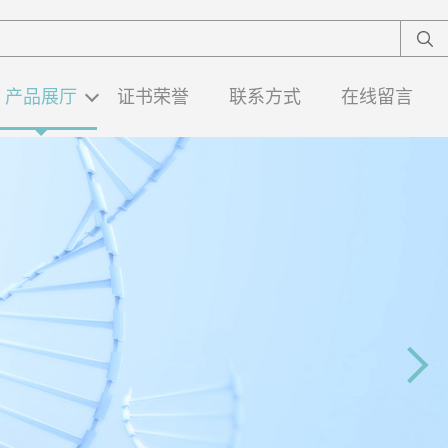
产品展厅
证书荣誉
联系方式
在线留言