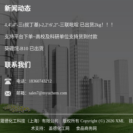
新闻动态
4,4',4''-三(叔丁基)-2,2':6',2''-三联吡啶 已出货2kg！！！
支持平台下单~高校及科研单位支持货到付款
葵硼烷-B10 已出货
联系我们
电话：18360743212
邮箱：
sales7@myuchem.com
箴德化工科技（上海）有限公司
版权所有 Copyright (©) 2026
XML
技
术支持：
盖德化工网
食品商务网