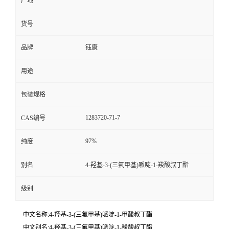
产地
货号
品牌
钰康
用途
包装规格
1283720-71-7
CAS编号
97%
纯度
别名
4-羟基-3-(三氟甲基)哌啶-1-羧酸叔丁酯
级别
中文名称:4-羟基-3-(三氟甲基)哌啶-1-甲酸叔丁酯
中文别名:4-羟基-3-(三氟甲基)哌啶-1-羧酸叔丁酯