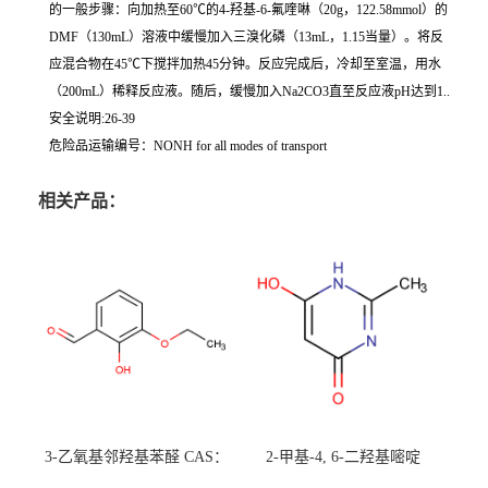
的一般步骤：向加热至60℃的4-羟基-6-氟喹啉（20g，122.58mmol）的
DMF（130mL）溶液中缓慢加入三溴化磷（13mL，1.15当量）。将反
应混合物在45℃下搅拌加热45分钟。反应完成后，冷却至室温，用水
（200mL）稀释反应液。随后，缓慢加入Na2CO3直至反应液pH达到1..
安全说明:26-39
危险品运输编号：NONH for all modes of transport
相关产品：
3-乙氧基邻羟基苯醛 CAS：
2-甲基-4, 6-二羟基嘧啶
492-88-6 现货大量供应，高
CAS：1194-22-5 现货大量供