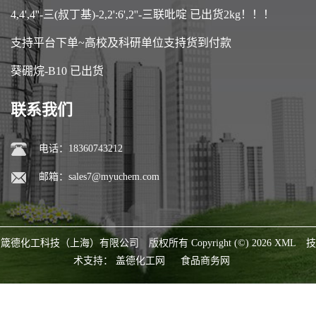
4,4',4''-三(叔丁基)-2,2':6',2''-三联吡啶 已出货2kg！！！
支持平台下单~高校及科研单位支持货到付款
葵硼烷-B10 已出货
联系我们
电话：18360743212
邮箱：
sales7@myuchem.com
箴德化工科技（上海）有限公司
版权所有 Copyright (©) 2026
XML
技
术支持：
盖德化工网
食品商务网