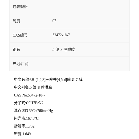
包装规格
97
纯度
53472-18-7
CAS编号
别名
5-溴-8-喹啉胺
产地/厂商
中文名称:3H-[1,2,3]三唑并[4,5-d]嘧啶-7-醇
中文别名:5-溴-8-喹啉胺
CAS No:53472-18-7
分子式:C9H7BrN2
沸点:353.3°Cat760mmHg
闪光点:167.5°C
折射率:1.732
密度:1.649