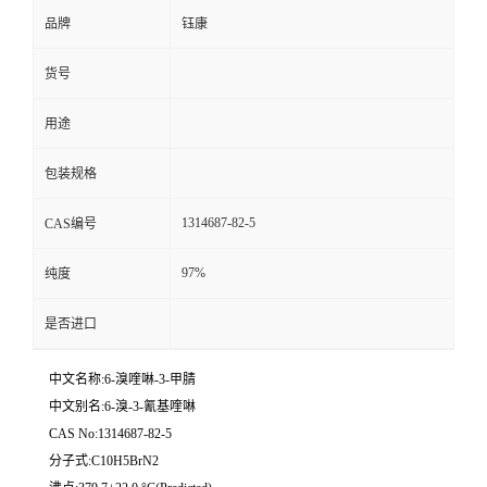
品牌
钰康
货号
用途
包装规格
1314687-82-5
CAS编号
97%
纯度
是否进口
中文名称:6-溴喹啉-3-甲腈
中文别名:6-溴-3-氰基喹啉
CAS No:1314687-82-5
分子式:C10H5BrN2