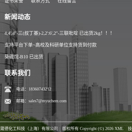
证书荣誉
联系方式
在线留言
新闻动态
4,4',4''-三(叔丁基)-2,2':6',2''-三联吡啶 已出货2kg！！！
支持平台下单~高校及科研单位支持货到付款
葵硼烷-B10 已出货
联系我们
电话：18360743212
邮箱：
sales7@myuchem.com
箴德化工科技（上海）有限公司
版权所有 Copyright (©) 2026
XML
技