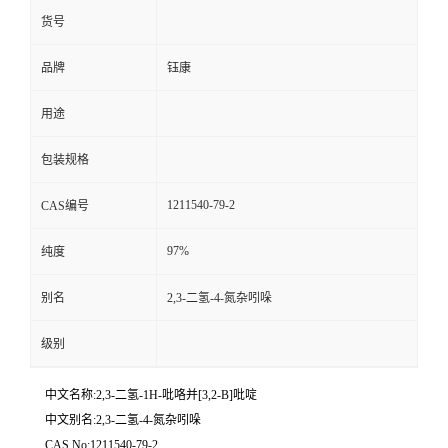
货号
品牌
钰康
用途
包装规格
1211540-79-2
CAS编号
97%
纯度
别名
2,3-二氢-4-氮杂吲哚
级别
中文名称:2,3-二氢-1H-吡咯并[3,2-B]吡啶
中文别名:2,3-二氢-4-氮杂吲哚
CAS No:1211540-79-2