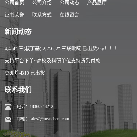
公司首页
公司介绍
公司动态
产品展厅
证书荣誉
联系方式
在线留言
新闻动态
4,4',4''-三(叔丁基)-2,2':6',2''-三联吡啶 已出货2kg！！！
支持平台下单~高校及科研单位支持货到付款
葵硼烷-B10 已出货
联系我们
电话：18360743212
邮箱：
sales7@myuchem.com