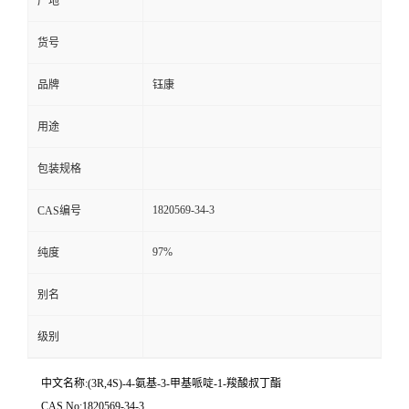
产地
货号
品牌
钰康
用途
包装规格
1820569-34-3
CAS编号
97%
纯度
别名
级别
中文名称:(3R,4S)-4-氨基-3-甲基哌啶-1-羧酸叔丁酯
CAS No:1820569-34-3