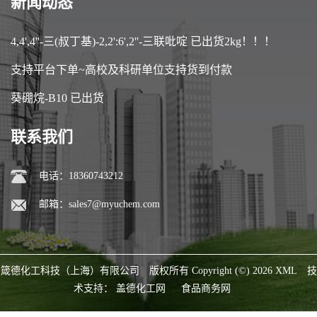
新闻动态
4,4',4''-三(叔丁基)-2,2':6',2''-三联吡啶 已出货2kg！！！
支持平台下单~高校及科研单位支持货到付款
葵硼烷-B10 已出货
联系我们
电话：18360743212
邮箱：
sales7@myuchem.com
箴德化工科技（上海）有限公司
版权所有 Copyright (©) 2026
XML
技
术支持：
盖德化工网
食品商务网