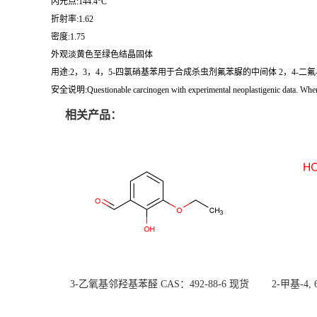
闪光点:144.4°C
折射率:1.62
密度:1.75
外观淡黄色至绿色结晶固体
用途:2，3，4，5-四氯硝基苯用于合成杀虫剂氟苯脲的中间体 2，4-二氟-
安全说明:Questionable carcinogen with experimental neoplastigenic data.
相关产品：
3-乙氧基邻羟基苯醛 CAS：492-88-6 现货
2-甲基-4,
大量供应，高校可先用后付
货