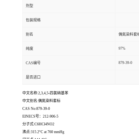
剂型
包装规格
别名
偶氮染料套
97%
纯度
879-39-0
CAS编号
是否进口
中文名称:2,3,4,5-四氯硝基苯
中文别名:偶氮染料套标
CAS No:879-39-0
EINECS号：212-906-5
分子式:C6HCl4NO2
沸点:315.2°C at 760 mmHg