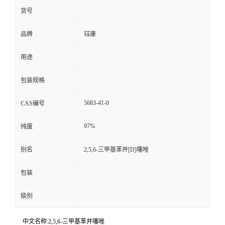
货号
品牌
钰康
用途
包装规格
5683-41-0
CAS编号
97%
纯度
别名
2,5,6-三甲基苯并[D]噻唑
包装
级别
中文名称:2,5,6-三甲基苯并噻唑