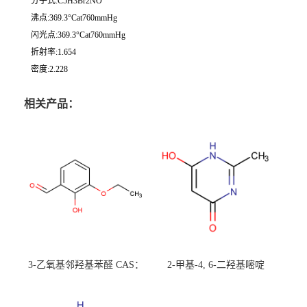
分子式:C5H3Br2NO
沸点:369.3°Cat760mmHg
闪光点:369.3°Cat760mmHg
折射率:1.654
密度:2.228
相关产品：
3-乙氧基邻羟基苯醛 CAS：
2-甲基-4, 6-二羟基嘧啶
492-88-6 现货大量供应，高
CAS：1194-22-5 现货大量供
校可先用后付
应，高校可先用后付