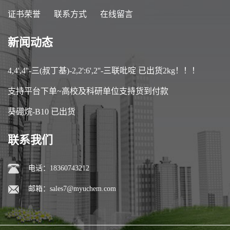
证书荣誉
联系方式
在线留言
新闻动态
4,4',4''-三(叔丁基)-2,2':6',2''-三联吡啶 已出货2kg！！！
支持平台下单~高校及科研单位支持货到付款
葵硼烷-B10 已出货
联系我们
电话：18360743212
邮箱：
sales7@myuchem.com