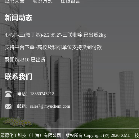
证书荣誉
联系方式
在线留言
新闻动态
4,4',4''-三(叔丁基)-2,2':6',2''-三联吡啶 已出货2kg！！！
支持平台下单~高校及科研单位支持货到付款
葵硼烷-B10 已出货
联系我们
电话：18360743212
邮箱：
sales7@myuchem.com
箴德化工科技（上海）有限公司
版权所有 Copyright (©) 2026
XML
技