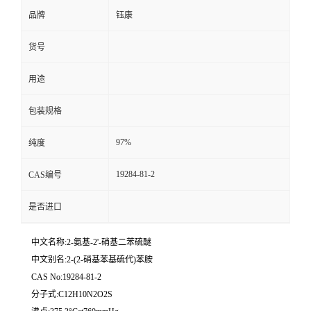
品牌
钰康
货号
用途
包装规格
97%
纯度
19284-81-2
CAS编号
是否进口
中文名称:2-氨基-2'-硝基二苯硫醚
中文别名:2-(2-硝基苯基硫代)苯胺
CAS No:19284-81-2
分子式:C12H10N2O2S