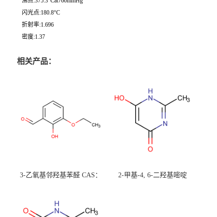
沸点:375.3°Cat760mmHg
闪光点:180.8°C
折射率:1.696
密度:1.37
相关产品：
3-乙氧基邻羟基苯醛 CAS：
2-甲基-4, 6-二羟基嘧啶
492-88-6 现货大量供应，高
CAS：1194-22-5 现货大量供
校可先用后付
应，高校可先用后付