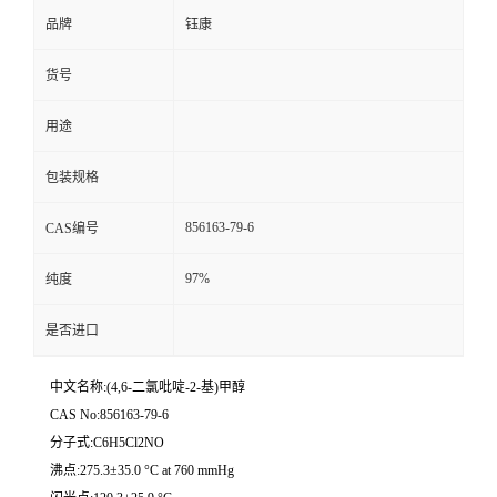
品牌
钰康
货号
用途
包装规格
856163-79-6
CAS编号
97%
纯度
是否进口
中文名称:(4,6-二氯吡啶-2-基)甲醇
CAS No:856163-79-6
分子式:C6H5Cl2NO
沸点:275.3±35.0 °C at 760 mmHg