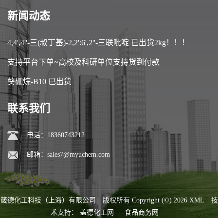
新闻动态
4,4',4''-三(叔丁基)-2,2':6',2''-三联吡啶 已出货2kg！！！
支持平台下单~高校及科研单位支持货到付款
葵硼烷-B10 已出货
联系我们
电话：18360743212
邮箱：
sales7@myuchem.com
箴德化工科技（上海）有限公司
版权所有 Copyright (©) 2026
XML
技
术支持：
盖德化工网
食品商务网