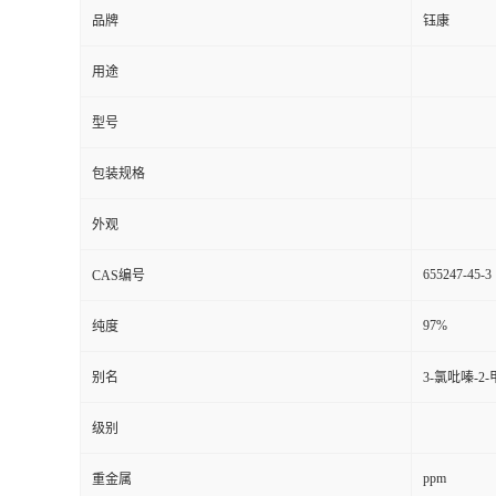
品牌
钰康
用途
型号
包装规格
外观
655247-45-3
CAS编号
97%
纯度
别名
3-氯吡嗪-2
级别
ppm
重金属