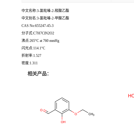
中文名称:3-氯吡嗪-2-羧酸乙酯
中文别名:3-氯吡嗪-2-甲酸乙酯
CAS No:655247-45-3
分子式:C7H7ClN2O2
沸点:265°C at 760 mmHg
闪光点:114.1°C
折射率:1.527
密度:1.311
相关产品：