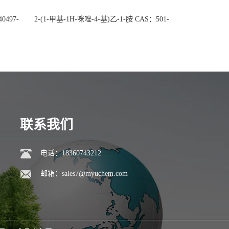
0497-
2-(1-甲基-1H-咪唑-4-基)乙-1-胺 CAS：501-
后付
75-7 现货供应，高校可先用后付
联系我们
电话：18360743212
邮箱：
sales7@myuchem.com