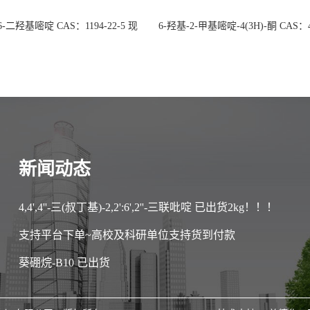
 6-二羟基嘧啶 CAS：1194-22-5 现
6-羟基-2-甲基嘧啶-4(3H)-酮 CAS：4
大量供应，高校可先用后付
30-1 现货大量供应，高校可先用
新闻动态
4,4',4''-三(叔丁基)-2,2':6',2''-三联吡啶 已出货2kg！！！
支持平台下单~高校及科研单位支持货到付款
葵硼烷-B10 已出货